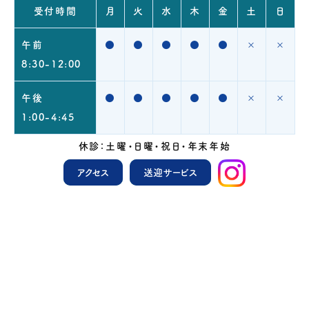
受付時間
月
火
水
木
金
土
日
午前
●
●
●
●
●
×
×
8:30-12:00
午後
●
●
●
●
●
×
×
1:00-4:45
休診：土曜・日曜・祝日・年末年始
アクセス
送迎サービス