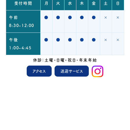
受付時間
月
火
水
木
金
土
日
午前
●
●
●
●
●
×
×
8:30-12:00
午後
●
●
●
●
●
×
×
1:00-4:45
休診：土曜・日曜・祝日・年末年始
アクセス
送迎サービス