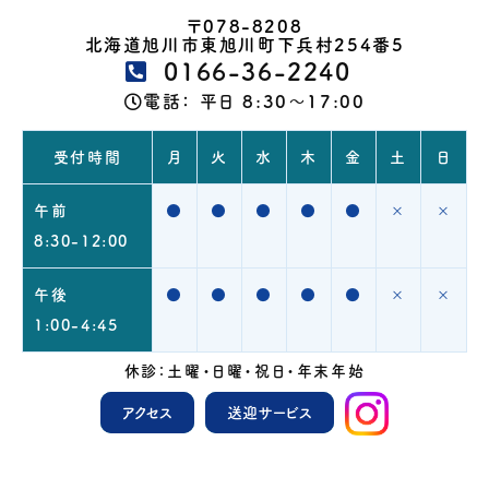
〒078-8208
北海道旭川市東旭川町下兵村254番5
0166-36-2240
電話：
平日 8:30～17:00
受付時間
月
火
水
木
金
土
日
午前
●
●
●
●
●
×
×
8:30-12:00
午後
●
●
●
●
●
×
×
1:00-4:45
休診：土曜・日曜・祝日・年末年始
アクセス
送迎サービス